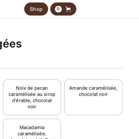
Shop
0
gées
Noix de pecan
Amande caramélisée,
caramélisée au sirop
chocolat noir
d'érable, chocolat
noir
Macadamia
caramélisée,