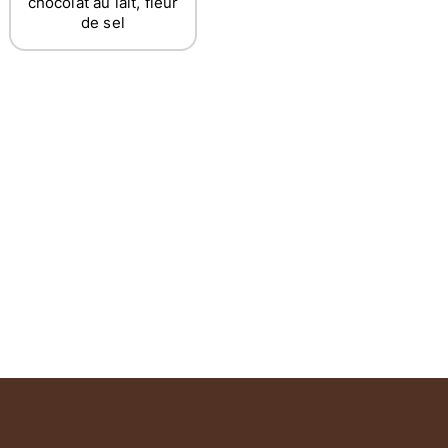
chocolat au lait, fleur
de sel